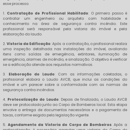
esse processo.
1.
Contratação de Profissional Habilitado
: O primeiro passo é
contratar um engenheiro ou arquiteto com habilidade e
conhecimento na área de segurança contra incêndio. Este
profissional será responsável pela vistoria do imóvel e pela
elaboração do laudo.
2.
Vistoria da Edificação
: Após a contratação, o profissional realiza
uma inspeção detalhada nas instalações do imóvel, avaliando
itens como saídas de emergência, extintores, iluminação de
emergência, alarmes de incêndio, e sinalização. O objetivo é verificar
se a edificação atende aos requisitos normativos.
3.
Elaboração do Laudo
: Com as informações coletadas, o
profissional elabora o Laudo AVCB, que inclui as condições do
imóvel e um parecer sobre a conformidade com as normas de
segurança contra incêndios.
4.
Protocolização do Laudo
: Depois de finalizado, o Laudo AVCB
deve ser protocolado junto ao Corpo de Bombeiros local. Esta etapa
envolve a entrega de documentos necessários e o pagamento de
taxas, conforme exigido pela legislação vigente.
5.
Agendamento da Vistoria do Corpo de Bombeiros
: Após a
protocolização, é necessário agendar uma vistoria do Corpo de