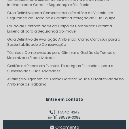
Incêndio para Garantir Segurança e Eficiência
Guia Definitivo para Compreender o Relatório de Vistoria em
Segurança do Trabalho e Garantir a Proteção da Sua Equipe
Laudo de Conformidade do Corpo de Bombeiros: Garantia
Essencial para a Segurança do Imóvel
Guia Definitivo de Avaliação Ambiental: Como Contribuir para a
Sustentabilidade e Conservação
Técnicas Comprovadas para Otimizar a Gestão do Tempo e
Maximizar a Produtividade
Gestão de Riscos em Eventos: Estratégias Essenciais para o
Sucesso das Suas Atividades
Avaliação Ergonômica: Como Garantir Saúde e Produtividade no
Ambiente de Trabalho
Descubra o Verdadeiro Custo do Projeto AVCB e Evite Surpresas
Financeiras
Entre em contato
Dimensionamento de Linha de Vida: Garantindo Segurança e
Eficiência em Altura
(11) 5542-4242
(11) 98589-3388
Consultoria em Segurança do Trabalho SP: Transforme sua
Empresa em um Modelo de Segurança
Orçamento