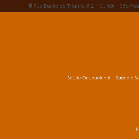
Rua Barão do Triunfo, 612 – CJ 901 - São Pau
Saúde Ocupacional
Saúde e S
N