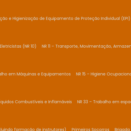
ação e Higienização de Equipamento de Proteção Individual (EPI)
Eletricistas (NR 10)
NR 11 – Transporte, Movimentação, Armaze
balho em Máquinas e Equipamentos
NR 15 – Higiene Ocupacion
Líquidos Combustíveis e Inflamáveis
NR 33 – Trabalho em espa
cluindo formação de instrutores)
Primeiros Socorros
Brigada