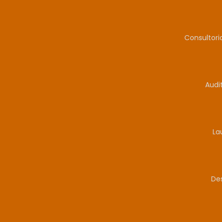
Consultor
Audi
La
De