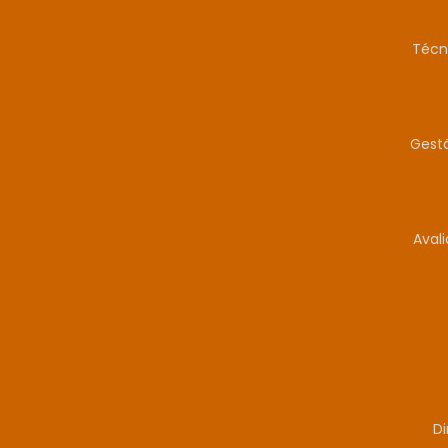
Técn
Gestã
Aval
Di