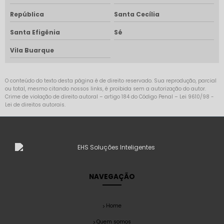
República
Santa Cecília
Santa Efigênia
Sé
Vila Buarque
O conteúdo do texto desta página é de direito reservado. Sua reprodução, parcial
ou total, mesmo citando nossos links, é proibida sem a autorização do autor.
Crime de violação de direito autoral – artigo 184 do Código Penal –
Lei 9610/98 -
Lei de direitos autorais
.
NAVEGAÇÃO
Home
Quem somos