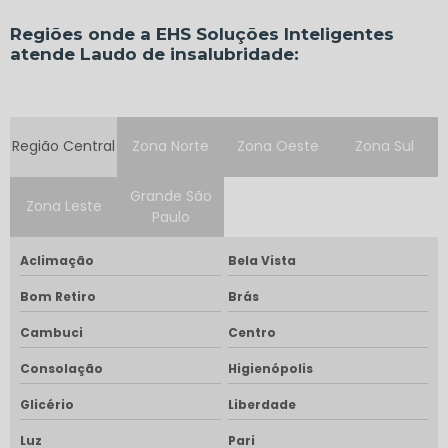
Regiões onde a EHS Soluções Inteligentes
atende Laudo de insalubridade:
Região Central
Zona Norte
Zona Oeste
Zona Sul
Grande São
Zona Leste
Paulo
Aclimação
Bela Vista
Bom Retiro
Brás
Cambuci
Centro
Consolação
Higienópolis
Glicério
Liberdade
Luz
Pari