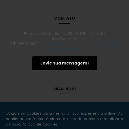
CONTATO
Rua Barão do Triunfo, 612 – CJ 901 - Brooklin
São Paulo - SP
CEP: 04602-002
(11) 5542-4242
(11) 98589-3388
contato@ehsss.com.br
Envie sua mensagem!
SIGA-NOS!