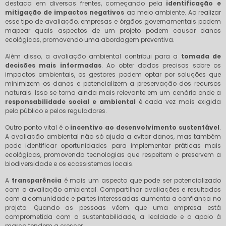
destaca em diversas frentes, começando pela
identificação e
mitigação de impactos negativos
ao meio ambiente. Ao realizar
esse tipo de avaliação, empresas e órgãos governamentais podem
mapear quais aspectos de um projeto podem causar danos
ecológicos, promovendo uma abordagem preventiva.
Além disso, a avaliação ambiental contribui para a
tomada de
decisões mais informadas
. Ao obter dados precisos sobre os
impactos ambientais, os gestores podem optar por soluções que
minimizem os danos e potencializem a preservação dos recursos
naturais. Isso se torna ainda mais relevante em um cenário onde a
responsabilidade social e ambiental
é cada vez mais exigida
pelo público e pelos reguladores.
Outro ponto vital é o
incentivo ao desenvolvimento sustentável
.
A avaliação ambiental não só ajuda a evitar danos, mas também
pode identificar oportunidades para implementar práticas mais
ecológicas, promovendo tecnologias que respeitem e preservem a
biodiversidade e os ecossistemas locais.
A
transparência
é mais um aspecto que pode ser potencializado
com a avaliação ambiental. Compartilhar avaliações e resultados
com a comunidade e partes interessadas aumenta a confiança no
projeto. Quando as pessoas vêem que uma empresa está
comprometida com a sustentabilidade, a lealdade e o apoio à
marca tendem a crescer.