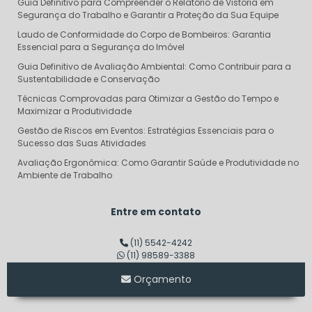
Guia Definitivo para Compreender o Relatório de Vistoria em
Segurança do Trabalho e Garantir a Proteção da Sua Equipe
Laudo de Conformidade do Corpo de Bombeiros: Garantia
Essencial para a Segurança do Imóvel
Guia Definitivo de Avaliação Ambiental: Como Contribuir para a
Sustentabilidade e Conservação
Técnicas Comprovadas para Otimizar a Gestão do Tempo e
Maximizar a Produtividade
Gestão de Riscos em Eventos: Estratégias Essenciais para o
Sucesso das Suas Atividades
Avaliação Ergonômica: Como Garantir Saúde e Produtividade no
Ambiente de Trabalho
Descubra o Verdadeiro Custo do Projeto AVCB e Evite Surpresas
Financeiras
Entre em contato
Dimensionamento de Linha de Vida: Garantindo Segurança e
Eficiência em Altura
(11) 5542-4242
(11) 98589-3388
Consultoria em Segurança do Trabalho SP: Transforme sua
Empresa em um Modelo de Segurança
Orçamento
Auditoria de Segurança do Trabalho: Transforme Riscos em
Oportunidades de Sucesso