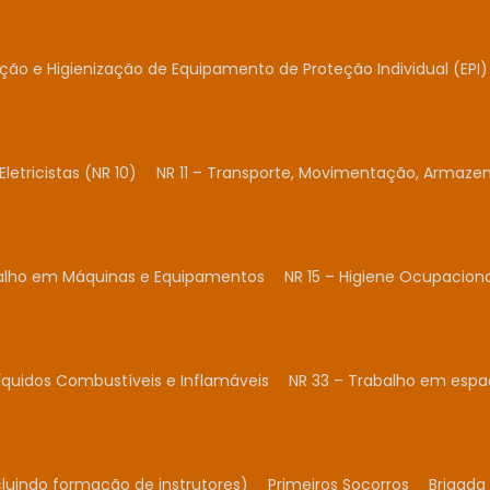
ação e Higienização de Equipamento de Proteção Individual (EPI)
Eletricistas (NR 10)
NR 11 – Transporte, Movimentação, Armaze
balho em Máquinas e Equipamentos
NR 15 – Higiene Ocupacion
Líquidos Combustíveis e Inflamáveis
NR 33 – Trabalho em espa
cluindo formação de instrutores)
Primeiros Socorros
Brigada