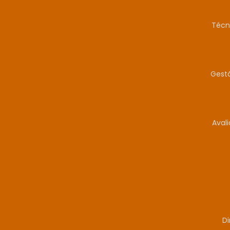
Técn
Gestã
Aval
Di