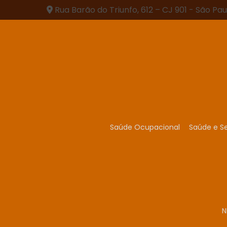
Rua Barão do Triunfo, 612 – CJ 901 - São Pau
Saúde Ocupacional
Saúde e S
N