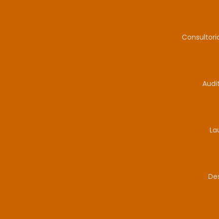
Consultor
Audi
La
De