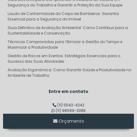
Segurança do Trabalho e Garantir a Proteção da Sua Equipe
Laudo de Conformidade do Corpo de Bombeiros: Garantia
Essencial para a Segurança do Imóvel
Guia Definitivo de Avaliação Ambiental: Como Contribuir para a
Sustentabilidade e Conservação
Técnicas Comprovadas para Otimizar a Gestão do Tempo e
Maximizar a Produtividade
Gestão de Riscos em Eventos: Estratégias Essenciais para o
Sucesso das Suas Atividades
Avaliação Ergonômica: Como Garantir Saúde e Produtividade no
Ambiente de Trabalho
Descubra o Verdadeiro Custo do Projeto AVCB e Evite Surpresas
Financeiras
Entre em contato
Dimensionamento de Linha de Vida: Garantindo Segurança e
Eficiência em Altura
(11) 5542-4242
(11) 98589-3388
Consultoria em Segurança do Trabalho SP: Transforme sua
Empresa em um Modelo de Segurança
Orçamento
Auditoria de Segurança do Trabalho: Transforme Riscos em
Oportunidades de Sucesso