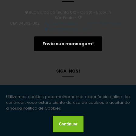
Rua Barão do Triunfo, 612 – CJ 901 - Brooklin
São Paulo - SP
CEP: 04602-002
(11) 5542-4242
(11) 98589-3388
contato@ehsss.com.br
Envie sua mensagem!
SIGA-NOS!
Copyright © EHS Soluções Inteligentes. (Lei 9610 de 19/02/1998)
W3C
W3C