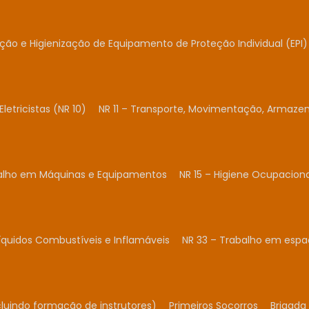
ação e Higienização de Equipamento de Proteção Individual (EPI)
Eletricistas (NR 10)
NR 11 – Transporte, Movimentação, Armaze
balho em Máquinas e Equipamentos
NR 15 – Higiene Ocupacion
Líquidos Combustíveis e Inflamáveis
NR 33 – Trabalho em espa
cluindo formação de instrutores)
Primeiros Socorros
Brigada