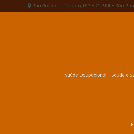
Rua Barão do Triunfo, 612 – CJ 901 - São Pau
Saúde Ocupacional
Saúde e S
N