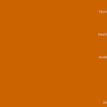
Técn
Gestã
Aval
Di