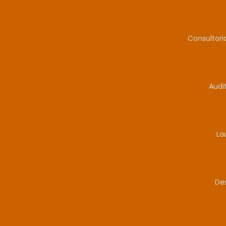
Consultor
Audi
La
De