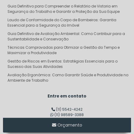
Guia Definitivo para Compreender o Relatório de Vistoria em
Segurança do Trabalho e Garantir a Proteção da Sua Equipe
Laudo de Conformidade do Corpo de Bombeiros: Garantia
Essencial para a Segurança do Imóvel
Guia Definitivo de Avaliação Ambiental: Como Contribuir para a
Sustentabilidade e Conservação
Técnicas Comprovadas para Otimizar a Gestão do Tempo e
Maximizar a Produtividade
Gestão de Riscos em Eventos: Estratégias Essenciais para o
Sucesso das Suas Atividades
Avaliação Ergonômica: Como Garantir Saúde e Produtividade no
Ambiente de Trabalho
Descubra o Verdadeiro Custo do Projeto AVCB e Evite Surpresas
Financeiras
Entre em contato
Dimensionamento de Linha de Vida: Garantindo Segurança e
Eficiência em Altura
(11) 5542-4242
(11) 98589-3388
Consultoria em Segurança do Trabalho SP: Transforme sua
Empresa em um Modelo de Segurança
Orçamento
Auditoria de Segurança do Trabalho: Transforme Riscos em