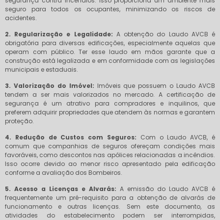
segurança contra incêndios. Isso proporciona um ambiente mais
seguro para todos os ocupantes, minimizando os riscos de
acidentes.
2. Regularização e Legalidade:
A obtenção do Laudo AVCB é
obrigatória para diversas edificações, especialmente aquelas que
operam com público. Ter esse laudo em mãos garante que a
construção está legalizada e em conformidade com as legislações
municipais e estaduais.
3. Valorização do Imóvel:
Imóveis que possuem o Laudo AVCB
tendem a ser mais valorizados no mercado. A certificação de
segurança é um atrativo para compradores e inquilinos, que
preferem adquirir propriedades que atendem às normas e garantem
proteção.
4. Redução de Custos com Seguros:
Com o Laudo AVCB, é
comum que companhias de seguros ofereçam condições mais
favoráveis, como descontos nas apólices relacionadas a incêndios.
Isso ocorre devido ao menor risco apresentado pela edificação
conforme a avaliação dos Bombeiros.
5. Acesso a Licenças e Alvarás:
A emissão do Laudo AVCB é
frequentemente um pré-requisito para a obtenção de alvarás de
funcionamento e outras licenças. Sem este documento, as
atividades do estabelecimento podem ser interrompidas,