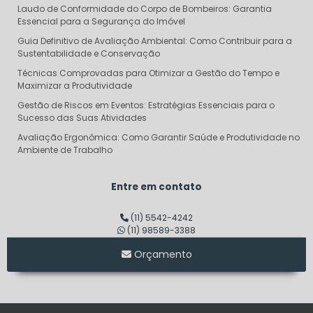
Laudo de Conformidade do Corpo de Bombeiros: Garantia
Essencial para a Segurança do Imóvel
Guia Definitivo de Avaliação Ambiental: Como Contribuir para a
Sustentabilidade e Conservação
Técnicas Comprovadas para Otimizar a Gestão do Tempo e
Maximizar a Produtividade
Gestão de Riscos em Eventos: Estratégias Essenciais para o
Sucesso das Suas Atividades
Avaliação Ergonômica: Como Garantir Saúde e Produtividade no
Ambiente de Trabalho
Descubra o Verdadeiro Custo do Projeto AVCB e Evite Surpresas
Financeiras
Entre em contato
Dimensionamento de Linha de Vida: Garantindo Segurança e
Eficiência em Altura
(11) 5542-4242
(11) 98589-3388
Consultoria em Segurança do Trabalho SP: Transforme sua
Empresa em um Modelo de Segurança
Orçamento
Auditoria de Segurança do Trabalho: Transforme Riscos em
Oportunidades de Sucesso
Laudo de Corpo de Bombeiros: O Que Você Precisa Saber para
Garantir Segurança