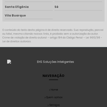
Santa Efigênia
Sé
Vila Buarque
O conteúdo do texto desta página é de direito reservado. Sua reprodução, parcial
ou total, mesmo citando nossos links, é proibida sem a autorização do autor.
Crime de violação de direito autoral – artigo 184 do Código Penal –
Lei 9610/98 -
Lei de direitos autorais
.
NAVEGAÇÃO
Home
Quem somos
Serviços