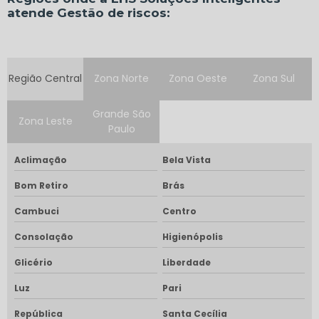
atende Gestão de riscos:
Região Central
Zona Norte
Zona Oeste
Zona Sul
Grande São
Zona Leste
Paulo
Aclimação
Bela Vista
Bom Retiro
Brás
Cambuci
Centro
Consolação
Higienópolis
Glicério
Liberdade
Luz
Pari
República
Santa Cecília