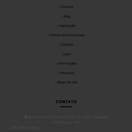
Clientes
Blog
Legislação
Política de Privacidade
Contato
Login
Informações
Pesquisa
Mapa do site
CONTATO
Rua Barão do Triunfo, 612 – CJ 901 - Brooklin
São Paulo - SP
CEP: 04602-002
(11) 5542-4242
(11) 98589-3388