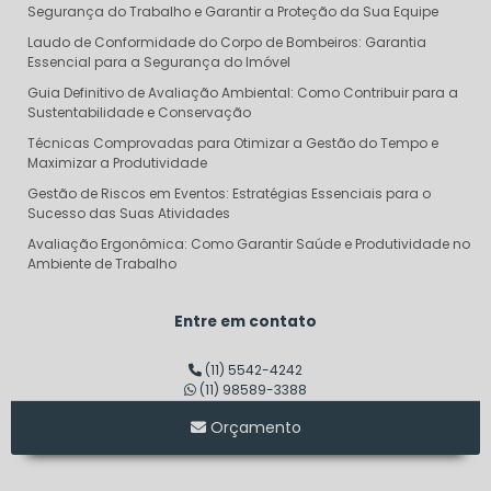
Segurança do Trabalho e Garantir a Proteção da Sua Equipe
Laudo de Conformidade do Corpo de Bombeiros: Garantia
Essencial para a Segurança do Imóvel
Guia Definitivo de Avaliação Ambiental: Como Contribuir para a
Sustentabilidade e Conservação
Técnicas Comprovadas para Otimizar a Gestão do Tempo e
Maximizar a Produtividade
Gestão de Riscos em Eventos: Estratégias Essenciais para o
Sucesso das Suas Atividades
Avaliação Ergonômica: Como Garantir Saúde e Produtividade no
Ambiente de Trabalho
Descubra o Verdadeiro Custo do Projeto AVCB e Evite Surpresas
Financeiras
Entre em contato
Dimensionamento de Linha de Vida: Garantindo Segurança e
Eficiência em Altura
(11) 5542-4242
(11) 98589-3388
Consultoria em Segurança do Trabalho SP: Transforme sua
Empresa em um Modelo de Segurança
Orçamento
Auditoria de Segurança do Trabalho: Transforme Riscos em
Oportunidades de Sucesso