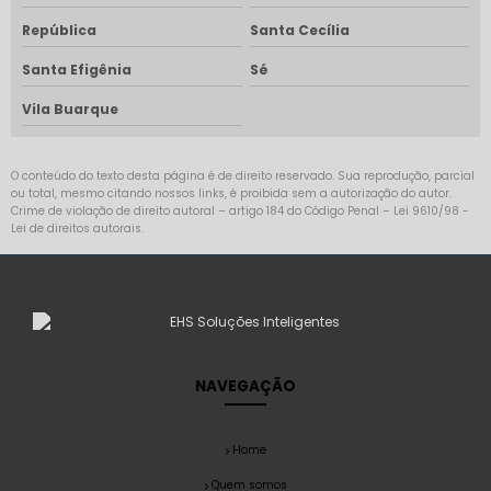
República
Santa Cecília
Santa Efigênia
Sé
Vila Buarque
O conteúdo do texto desta página é de direito reservado. Sua reprodução, parcial
ou total, mesmo citando nossos links, é proibida sem a autorização do autor.
Crime de violação de direito autoral – artigo 184 do Código Penal –
Lei 9610/98 -
Lei de direitos autorais
.
NAVEGAÇÃO
Home
Quem somos