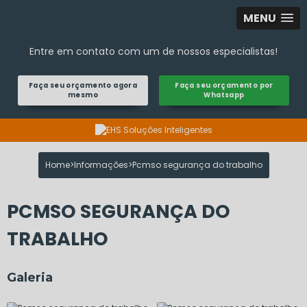
MENU
Entre em contato com um de nossos especialistas!
Faça seu orçamento agora
Faça seu orçamento por
mesmo
Whatsapp
Home
Informações
Pcmso segurança do trabalho
PCMSO SEGURANÇA DO
TRABALHO
Galeria