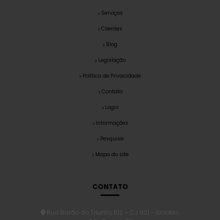
Serviços
Clientes
Blog
Legislação
Política de Privacidade
Contato
Login
Informações
Pesquisa
Mapa do site
CONTATO
Rua Barão do Triunfo, 612 – CJ 901 - Brooklin