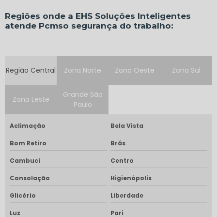
Regiões onde a EHS Soluções Inteligentes
atende Pcmso segurança do trabalho:
Região Central
Zona Norte
Zona Oeste
Zona Sul
Grande São
Zona Leste
Paulo
Aclimação
Bela Vista
Bom Retiro
Brás
Cambuci
Centro
Consolação
Higienópolis
Glicério
Liberdade
Luz
Pari