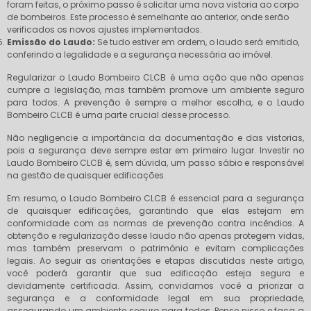
foram feitas, o próximo passo é solicitar uma nova vistoria ao corpo
de bombeiros. Este processo é semelhante ao anterior, onde serão
verificados os novos ajustes implementados.
Emissão do Laudo:
Se tudo estiver em ordem, o laudo será emitido,
conferindo a legalidade e a segurança necessária ao imóvel.
Regularizar o Laudo Bombeiro CLCB é uma ação que não apenas
cumpre a legislação, mas também promove um ambiente seguro
para todos. A prevenção é sempre a melhor escolha, e o Laudo
Bombeiro CLCB é uma parte crucial desse processo.
Não negligencie a importância da documentação e das vistorias,
pois a segurança deve sempre estar em primeiro lugar. Investir no
Laudo Bombeiro CLCB é, sem dúvida, um passo sábio e responsável
na gestão de quaisquer edificações.
Em resumo, o Laudo Bombeiro CLCB é essencial para a segurança
de quaisquer edificações, garantindo que elas estejam em
conformidade com as normas de prevenção contra incêndios. A
obtenção e regularização desse laudo não apenas protegem vidas,
mas também preservam o patrimônio e evitam complicações
legais. Ao seguir as orientações e etapas discutidas neste artigo,
você poderá garantir que sua edificação esteja segura e
devidamente certificada. Assim, convidamos você a priorizar a
segurança e a conformidade legal em sua propriedade,
assegurando um ambiente seguro para todos. Pense nisso e faça a