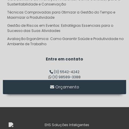
Sustentabilidade e Conservação
Técnicas Comprovadas para Otimizar a Gestão do Tempo e
Maximizar a Produtividade
Gestão de Riscos em Eventos: Estratégias Essenciais para o
Sucesso das Suas Atividades
Avaliação Ergonômica: Como Garantir Saúde e Produtividade no
Ambiente de Trabalho
Descubra o Verdadeiro Custo do Projeto AVCB e Evite Surpresas
Financeiras
Entre em contato
Dimensionamento de Linha de Vida: Garantindo Segurança e
Eficiência em Altura
(11) 5542-4242
(11) 98589-3388
Consultoria em Segurança do Trabalho SP: Transforme sua
Empresa em um Modelo de Segurança
Orçamento
Auditoria de Segurança do Trabalho: Transforme Riscos em
Oportunidades de Sucesso
Laudo de Corpo de Bombeiros: O Que Você Precisa Saber para
Garantir Segurança
Descubra o Verdadeiro Valor do PCMSO e Como Ele Pode
Transformar Sua Empresa