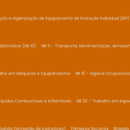
ação e Higienização de Equipamento de Proteção Individual (EPI)
Eletricistas (NR 10)
NR 11 – Transporte, Movimentação, Armaze
balho em Máquinas e Equipamentos
NR 15 – Higiene Ocupacion
Líquidos Combustíveis e Inflamáveis
NR 33 – Trabalho em espa
cluindo formação de instrutores)
Primeiros Socorros
Brigada