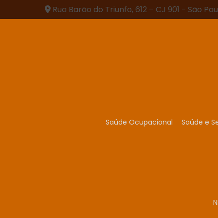
Rua Barão do Triunfo, 612 – CJ 901 - São Pau
Saúde Ocupacional
Saúde e S
N