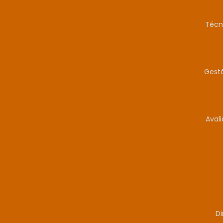
Técn
Gestã
Aval
Di