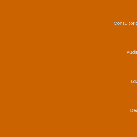
Consultor
Audi
La
De