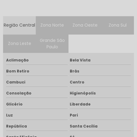
Região Central
Zona Norte
Zona Oeste
Zona Sul
Grande São
Zona Leste
Paulo
Aclimação
Bela Vista
Bom Retiro
Brás
Cambuci
Centro
Consolação
Higienópolis
Glicério
Liberdade
Luz
Pari
República
Santa Cecília