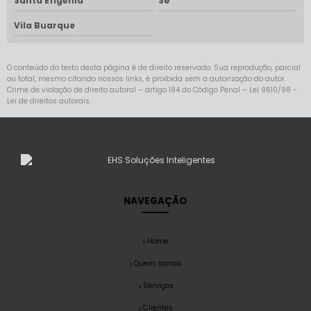
Santa Efigênia
Sé
Vila Buarque
O conteúdo do texto desta página é de direito reservado. Sua reprodução, parcial
ou total, mesmo citando nossos links, é proibida sem a autorização do autor.
Crime de violação de direito autoral – artigo 184 do Código Penal –
Lei 9610/98 -
Lei de direitos autorais
.
NAVEGAÇÃO
Home
Quem somos
Serviços
Clientes