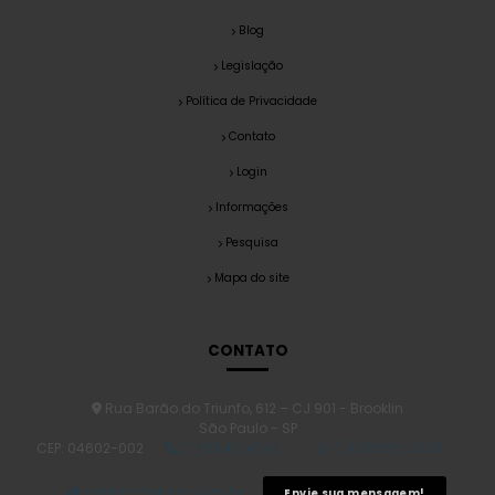
Blog
Legislação
Política de Privacidade
Contato
Login
Informações
Pesquisa
Mapa do site
CONTATO
Rua Barão do Triunfo, 612 – CJ 901 - Brooklin
São Paulo - SP
CEP: 04602-002
(11) 5542-4242
(11) 98589-3388
contato@ehsss.com.br
Envie sua mensagem!