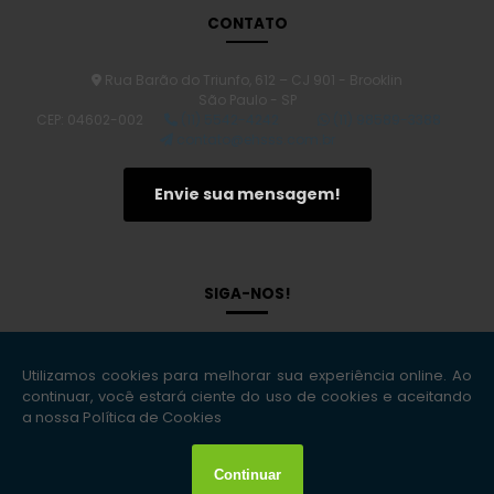
Laudo Técnico de Avaliação de Imóvel e Suas Importâncias
CONTATO
Laudo de Avaliação de Imóvel: O Segredo para Valorizar Seu
Patrimônio
Rua Barão do Triunfo, 612 – CJ 901 - Brooklin
Transforme sua Obra: O Guia Definitivo para um Plano de
São Paulo - SP
Gerenciamento de Riscos na Construção Civil
CEP: 04602-002
(11) 5542-4242
(11) 98589-3388
Laudo de Vistoria Cautelar Imóveis: Proteja Seu Patrimônio com
contato@ehsss.com.br
Segurança
Descubra o Verdadeiro Preço: Quanto Custa um Laudo de
Envie sua mensagem!
Avaliação de Imóvel?
Gerenciamento de Riscos: Transforme Incertezas em
Oportunidades de Sucesso
Laudo Bombeiro CLCB: O Que Você Precisa Saber para Garantir a
SIGA-NOS!
Segurança
Desvendando a Gestão de Riscos: Estratégias que Transformam
Desafios em Oportunidades
Transforme seu Ambiente: Descubra o Poder do Projeto Segurança
do Trabalho
Avaliação Ambiental: Importância e Métodos para
Copyright © EHS Soluções Inteligentes. (Lei 9610 de 19/02/1998)
Sustentabilidade
W3C
W3C