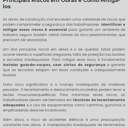
Principais Riscos em Obras e Como Mitigá-
los
As obras de construção civil envolvem uma variedade de riscos que
podem comprometer a segurança dos trabalhadores.
Identificar e
mitigar esses riscos é essencial
para garantir um ambiente de
trabalho seguro. Existem vários fatores de risco predominantes que
precisam ser abordados.
Um dos principais riscos em obras é o de quedas. Estas podem
ocorrer devido a superfícies irregulares, falta de proteção nas bordas
e escadas inadequadas. Para mitigar esse risco, é fundamental
instalar guarda-corpos, usar cintos de segurança
e garantir
que as escadas estejam em boas condições e adequadamente
fixadas.
Outro risco significativo é o manejo inadequado de materiais
pesados. O levantamento e deslocamento incorretos podem levar a
lesões musculoesqueléticas. Para minimizar esses riscos, os
trabalhadores devem ser treinados em
técnicas de levantamento
adequadas
e o uso de equipamentos como carrinhos, guinchos e
empilhadeiras deve ser incentivado.
Além disso, o risco de acidentes elétricos é uma preocupação
constante nas obras. A manipulação inadequada de ferramentas