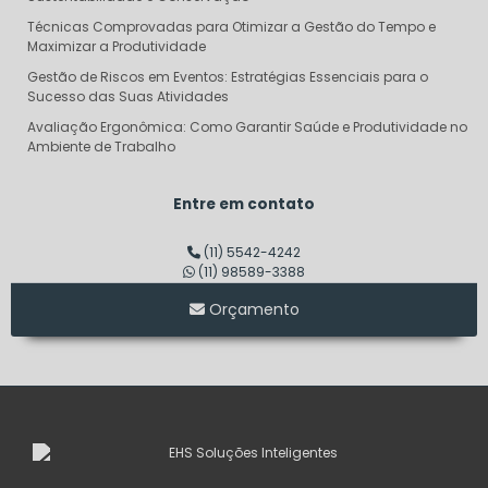
Técnicas Comprovadas para Otimizar a Gestão do Tempo e
Maximizar a Produtividade
Gestão de Riscos em Eventos: Estratégias Essenciais para o
Sucesso das Suas Atividades
Avaliação Ergonômica: Como Garantir Saúde e Produtividade no
Ambiente de Trabalho
Descubra o Verdadeiro Custo do Projeto AVCB e Evite Surpresas
Financeiras
Entre em contato
Dimensionamento de Linha de Vida: Garantindo Segurança e
Eficiência em Altura
(11) 5542-4242
(11) 98589-3388
Consultoria em Segurança do Trabalho SP: Transforme sua
Empresa em um Modelo de Segurança
Orçamento
Auditoria de Segurança do Trabalho: Transforme Riscos em
Oportunidades de Sucesso
Laudo de Corpo de Bombeiros: O Que Você Precisa Saber para
Garantir Segurança
Descubra o Verdadeiro Valor do PCMSO e Como Ele Pode
Transformar Sua Empresa
Laudo LTCAT: Entenda sua Importância e Aplicações no Ambiente