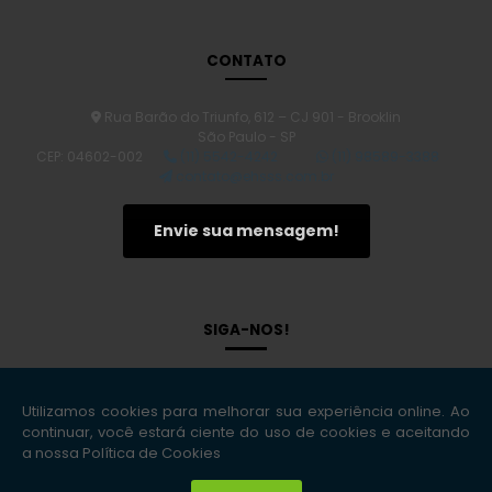
sua empresa
Laudo Técnico de Avaliação de Imóvel e Suas Importâncias
CONTATO
Laudo de Avaliação de Imóvel: O Segredo para Valorizar Seu
Patrimônio
Rua Barão do Triunfo, 612 – CJ 901 - Brooklin
Transforme sua Obra: O Guia Definitivo para um Plano de
São Paulo - SP
Gerenciamento de Riscos na Construção Civil
CEP: 04602-002
(11) 5542-4242
(11) 98589-3388
Laudo de Vistoria Cautelar Imóveis: Proteja Seu Patrimônio com
contato@ehsss.com.br
Segurança
Descubra o Verdadeiro Preço: Quanto Custa um Laudo de
Envie sua mensagem!
Avaliação de Imóvel?
Gerenciamento de Riscos: Transforme Incertezas em
Oportunidades de Sucesso
Laudo Bombeiro CLCB: O Que Você Precisa Saber para Garantir a
SIGA-NOS!
Segurança
Desvendando a Gestão de Riscos: Estratégias que Transformam
Desafios em Oportunidades
Transforme seu Ambiente: Descubra o Poder do Projeto Segurança
do Trabalho
Avaliação Ambiental: Importância e Métodos para
Copyright © EHS Soluções Inteligentes. (Lei 9610 de 19/02/1998)