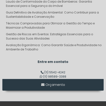
Laudo de Conformidade do Corpo de Bombeiros: Garantia
Essencial para a Segurança do Imóvel
Guia Definitivo de Avaliação Ambiental: Como Contribuir para a
Sustentabilidade e Conservação
Técnicas Comprovadas para Otimizar a Gestão do Tempo e
Maximizar a Produtividade
Gestão de Riscos em Eventos: Estratégias Essenciais para o
Sucesso das Suas Atividades
Avaliação Ergonômica: Como Garantir Saúde e Produtividade no
Ambiente de Trabalho
Descubra o Verdadeiro Custo do Projeto AVCB e Evite Surpresas
Financeiras
Entre em contato
Dimensionamento de Linha de Vida: Garantindo Segurança e
Eficiência em Altura
(11) 5542-4242
(11) 98589-3388
Consultoria em Segurança do Trabalho SP: Transforme sua
Empresa em um Modelo de Segurança
Orçamento
Auditoria de Segurança do Trabalho: Transforme Riscos em
Oportunidades de Sucesso
Laudo de Corpo de Bombeiros: O Que Você Precisa Saber para
Garantir Segurança