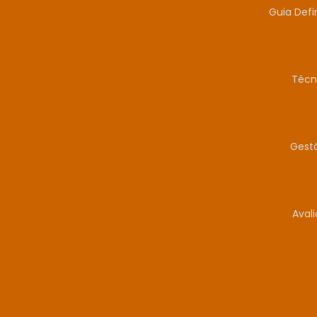
Guia Defi
Técn
Gestã
Aval