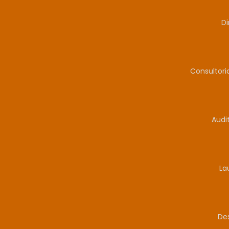
Di
Consultor
Audi
La
De