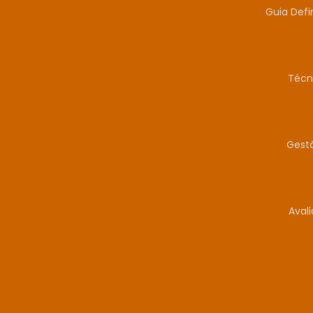
Guia Defi
Técn
Gestã
Aval