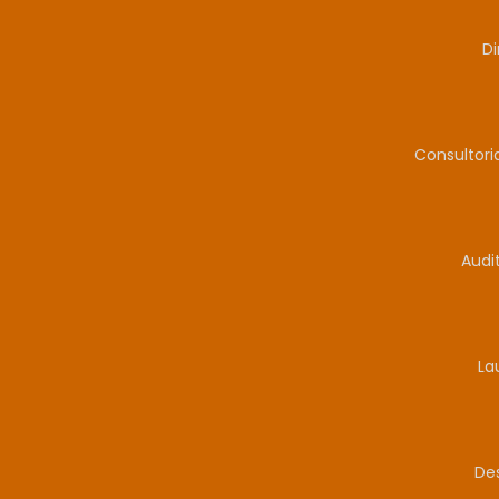
Di
Consultor
Audi
La
De