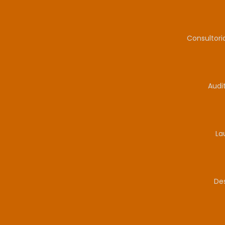
Consultor
Audi
La
De