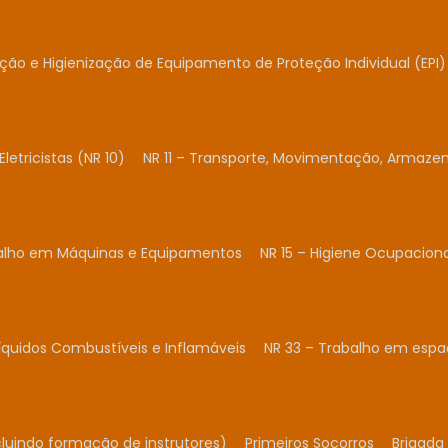
ação e Higienização de Equipamento de Proteção Individual (EPI)
Eletricistas (NR 10)
NR 11 – Transporte, Movimentação, Armaze
balho em Máquinas e Equipamentos
NR 15 – Higiene Ocupacion
Líquidos Combustíveis e Inflamáveis
NR 33 – Trabalho em espa
cluindo formação de instrutores)
Primeiros Socorros
Brigada