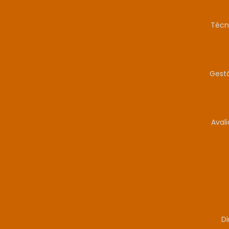
Técn
Gestã
Aval
Di