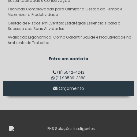
Sustentabilidade e Conservação
Técnicas Comprovadas para Otimizar a Gestão do Tempo e
Maximizar a Produtividade
Gestão de Riscos em Eventos: Estratégias Essenciais para o
Sucesso das Suas Atividades
Avaliação Ergonômica: Como Garantir Saúde e Produtividade no
Ambiente de Trabalho
Descubra o Verdadeiro Custo do Projeto AVCB e Evite Surpresas
Financeiras
Entre em contato
Dimensionamento de Linha de Vida: Garantindo Segurança e
Eficiência em Altura
(11) 5542-4242
(11) 98589-3388
Consultoria em Segurança do Trabalho SP: Transforme sua
Empresa em um Modelo de Segurança
Orçamento
Auditoria de Segurança do Trabalho: Transforme Riscos em
Oportunidades de Sucesso
Laudo de Corpo de Bombeiros: O Que Você Precisa Saber para
Garantir Segurança
Descubra o Verdadeiro Valor do PCMSO e Como Ele Pode
Transformar Sua Empresa
Laudo LTCAT: Entenda sua Importância e Aplicações no Ambiente