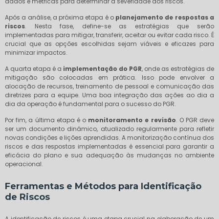
dados e métricas para determinar a severidade dos riscos.
Após a análise, a próxima etapa é o
planejamento de respostas a
riscos
. Nesta fase, define-se as estratégias que serão
implementadas para mitigar, transferir, aceitar ou evitar cada risco. É
crucial que as opções escolhidas sejam viáveis e eficazes para
minimizar impactos.
A quarta etapa é a
implementação do PGR
, onde as estratégias de
mitigação são colocadas em prática. Isso pode envolver a
alocação de recursos, treinamento de pessoal e comunicação das
diretrizes para a equipe. Uma boa integração das ações ao dia a
dia da operação é fundamental para o sucesso do PGR.
Por fim, a última etapa é o
monitoramento e revisão
. O PGR deve
ser um documento dinâmico, atualizado regularmente para refletir
novas condições e lições aprendidas. A monitorização contínua dos
riscos e das respostas implementadas é essencial para garantir a
eficácia do plano e sua adequação às mudanças no ambiente
operacional.
Ferramentas e Métodos para Identificação
de Riscos
A identificação de riscos é uma etapa crucial na elaboração de um