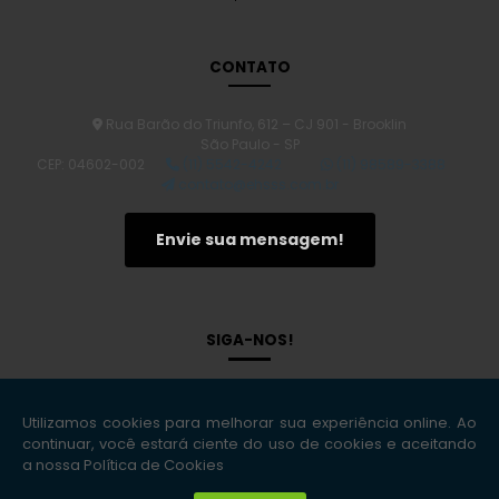
Como obter um Laudo de periculosidade e insalubridade para
sua empresa
CONTATO
Laudo Técnico de Avaliação de Imóvel e Suas Importâncias
Laudo de Avaliação de Imóvel: O Segredo para Valorizar Seu
Patrimônio
Rua Barão do Triunfo, 612 – CJ 901 - Brooklin
São Paulo - SP
Transforme sua Obra: O Guia Definitivo para um Plano de
CEP: 04602-002
(11) 5542-4242
(11) 98589-3388
Gerenciamento de Riscos na Construção Civil
contato@ehsss.com.br
Laudo de Vistoria Cautelar Imóveis: Proteja Seu Patrimônio com
Segurança
Envie sua mensagem!
Descubra o Verdadeiro Preço: Quanto Custa um Laudo de
Avaliação de Imóvel?
Gerenciamento de Riscos: Transforme Incertezas em
Oportunidades de Sucesso
SIGA-NOS!
Laudo Bombeiro CLCB: O Que Você Precisa Saber para Garantir a
Segurança
Desvendando a Gestão de Riscos: Estratégias que Transformam
Desafios em Oportunidades
Transforme seu Ambiente: Descubra o Poder do Projeto Segurança
do Trabalho
Copyright © EHS Soluções Inteligentes. (Lei 9610 de 19/02/1998)