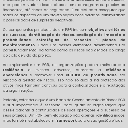
que podem variar desde atrasos em cronogramas, problemas
financeiros, até riscos de segurança. É crucial para assegurar que
todos os aspectos de um projeto sejam considerados, minimizando
a possibilidade de surpresas negativas.
Os componentes principais de um PGR incluem
objetivos
,
critérios
de sucesso
,
identificação de riscos
,
avaliação de impacto e
probabilidade
,
estratégias de resposta
e
planos de
monitoramento
. Cada um desses elementos desempenha um
papel fundamental na forma como os riscos são geridos ao longo
do ciclo de vida do projeto.
Ao implementar um PGR, as organizações podem melhorar sua
resiliência
a eventos adversos, aumentar a
eficiência
operacional
e promover uma
cultura de proatividade
em
relação à gestão de riscos. Isso não só auxilia na proteção dos
ativos, mas também contribui para a confiabilidade e a reputação
da organização.
Portanto, entender o que é um Plano de Gerenciamento de Riscos PGR
e sua importância é essencial para qualquer organização que
deseje garantir a continuidade de suas operações e o sucesso de
seus projetos. Um PGR bem elaborado não apenas identifica riscos,
mas também estabelece um
framework
para a sua gestão eficaz.