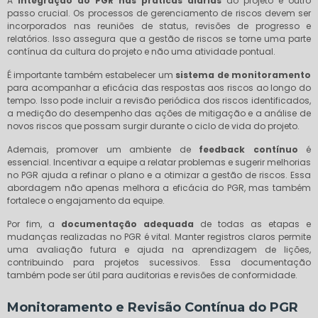
A
integração do PGR nas práticas diárias
do projeto é outro
passo crucial. Os processos de gerenciamento de riscos devem ser
incorporados nas reuniões de status, revisões de progresso e
relatórios. Isso assegura que a gestão de riscos se torne uma parte
contínua da cultura do projeto e não uma atividade pontual.
É importante também estabelecer um
sistema de monitoramento
para acompanhar a eficácia das respostas aos riscos ao longo do
tempo. Isso pode incluir a revisão periódica dos riscos identificados,
a medição do desempenho das ações de mitigação e a análise de
novos riscos que possam surgir durante o ciclo de vida do projeto.
Ademais, promover um ambiente de
feedback contínuo
é
essencial. Incentivar a equipe a relatar problemas e sugerir melhorias
no PGR ajuda a refinar o plano e a otimizar a gestão de riscos. Essa
abordagem não apenas melhora a eficácia do PGR, mas também
fortalece o engajamento da equipe.
Por fim, a
documentação adequada
de todas as etapas e
mudanças realizadas no PGR é vital. Manter registros claros permite
uma avaliação futura e ajuda na aprendizagem de lições,
contribuindo para projetos sucessivos. Essa documentação
também pode ser útil para auditorias e revisões de conformidade.
Monitoramento e Revisão Contínua do PGR