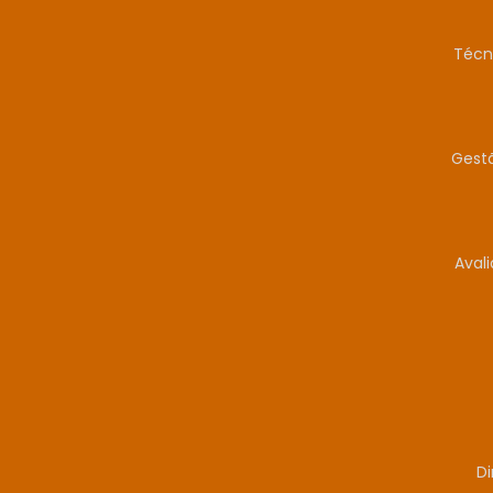
Técn
Gestã
Aval
Di