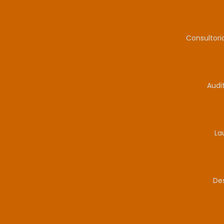
Consultor
Audi
La
De