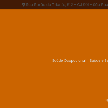
Rua Barão do Triunfo, 612 – CJ 901 - São Pau
Saúde Ocupacional
Saúde e S
N