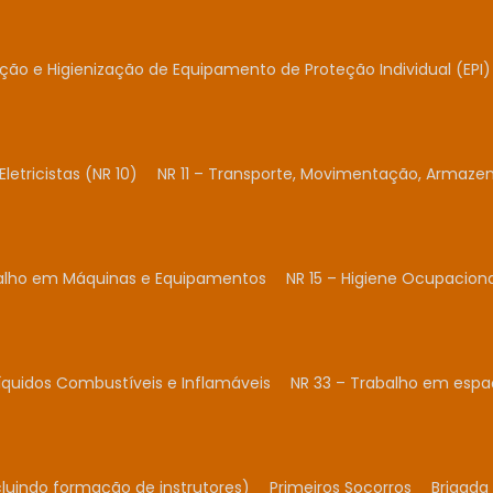
ação e Higienização de Equipamento de Proteção Individual (EPI)
Eletricistas (NR 10)
NR 11 – Transporte, Movimentação, Armaze
balho em Máquinas e Equipamentos
NR 15 – Higiene Ocupacion
Líquidos Combustíveis e Inflamáveis
NR 33 – Trabalho em espa
cluindo formação de instrutores)
Primeiros Socorros
Brigada