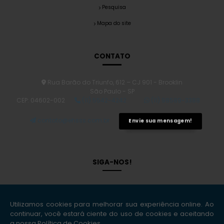
Pesquisa
Mapa do site
CONTATO
Rua Barão do Triunfo, 612 – CJ 901 - Brooklin
São Paulo - SP
CEP: 04602-002
(11) 5542-4242
(11) 98589-3388
contato@ehsss.com.br
Envie sua mensagem!
SIGA-NOS!