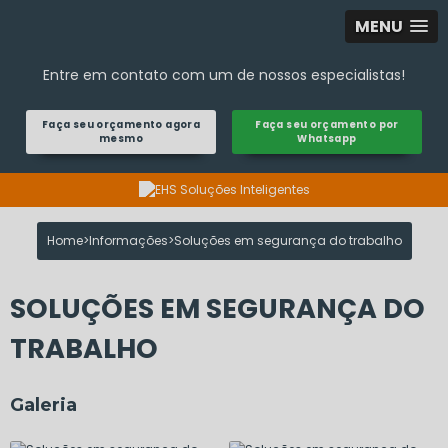
MENU
Entre em contato com um de nossos especialistas!
Faça seu orçamento agora
Faça seu orçamento por
mesmo
Whatsapp
Home
Informações
Soluções em segurança do trabalho
SOLUÇÕES EM SEGURANÇA DO
TRABALHO
Galeria