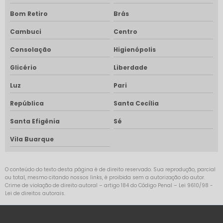
Bom Retiro
Brás
Cambuci
Centro
Consolação
Higienópolis
Glicério
Liberdade
Luz
Pari
República
Santa Cecília
Santa Efigênia
Sé
Vila Buarque
O conteúdo do texto desta página é de direito reservado. Sua reprodução, parcial
ou total, mesmo citando nossos links, é proibida sem a autorização do autor.
Crime de violação de direito autoral – artigo 184 do Código Penal –
Lei 9610/98 -
Lei de direitos autorais
.