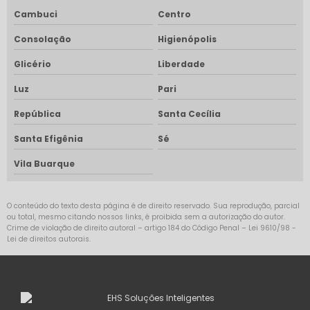
Cambuci
Centro
Consolação
Higienópolis
Glicério
Liberdade
Luz
Pari
República
Santa Cecília
Santa Efigênia
Sé
Vila Buarque
O conteúdo do texto desta página é de direito reservado. Sua reprodução, parcial
ou total, mesmo citando nossos links, é proibida sem a autorização do autor.
Crime de violação de direito autoral – artigo 184 do Código Penal –
Lei 9610/98 -
Lei de direitos autorais
.