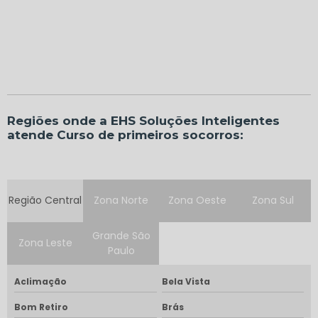
Regiões onde a EHS Soluções Inteligentes
atende Curso de primeiros socorros:
Região Central
Zona Norte
Zona Oeste
Zona Sul
Grande São
Zona Leste
Paulo
Aclimação
Bela Vista
Bom Retiro
Brás