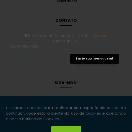
Mapa do site
CONTATO
Rua Barão do Triunfo, 612 – CJ 901 - Brooklin
São Paulo - SP
CEP: 04602-002
(11) 5542-4242
(11) 98589-3388
contato@ehsss.com.br
Envie sua mensagem!
SIGA-NOS!
Copyright © EHS Soluções Inteligentes. (Lei 9610 de 19/02/1998)