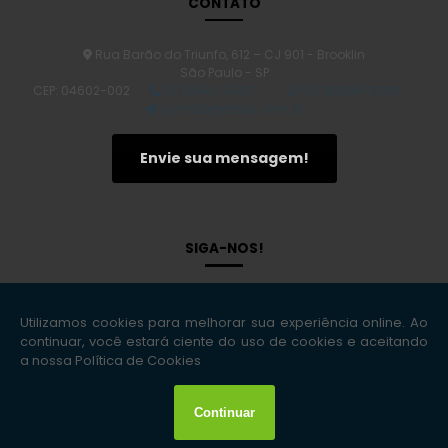
CONTATO
Laudo de Avaliação de Imóvel: O Segredo para Valorizar Seu
Patrimônio
Rua Barão do Triunfo, 612 – CJ 901 - Brooklin
Transforme sua Obra: O Guia Definitivo para um Plano de
São Paulo - SP
Gerenciamento de Riscos na Construção Civil
CEP: 04602-002
(11) 5542-4242
(11) 98589-3388
Laudo de Vistoria Cautelar Imóveis: Proteja Seu Patrimônio com
contato@ehsss.com.br
Segurança
Descubra o Verdadeiro Preço: Quanto Custa um Laudo de
Envie sua mensagem!
Avaliação de Imóvel?
Gerenciamento de Riscos: Transforme Incertezas em
Oportunidades de Sucesso
Laudo Bombeiro CLCB: O Que Você Precisa Saber para Garantir a
SIGA-NOS!
Segurança
Desvendando a Gestão de Riscos: Estratégias que Transformam
Desafios em Oportunidades
Transforme seu Ambiente: Descubra o Poder do Projeto Segurança
do Trabalho
Avaliação Ambiental: Importância e Métodos para
Copyright © EHS Soluções Inteligentes. (Lei 9610 de 19/02/1998)
Sustentabilidade
W3C
W3C
Consultoria em Saúde e Segurança do Trabalho: Melhore a