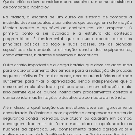
Quais critérios devo considerar para escolher um curso de sistema
de combate a incêndio?
Na prática, a escolha de um curso de sistema de combate a
incêndio deve ser pautada por critérios que assegurem a formação
técnica robusta e aplicável ao contexto real das empresas. O
primeiro ponto a ser avaliado é a estrutura do conteúdo
programático. É fundamental que o curso aborde desde os
princípios básicos do fogo e suas classes, até as técnicas
específicas de combate e utilização correta dos equipamentos,
como extintores, hidrantes e sistemas automáticos.
Outro critério importante é a carga horária, que deve ser adequada
para o aprofundamento dos temas e para a realização de práticas
seguras e efetivas. Em muitos casos, apenas aulas teóricas não são
suficientes para fixar o aprendizado, sendo indispensável que o
curso contemple atividades práticas que simulem situações reais.
Isso permite que os alunos internalizem procedimentos corretos e
compreendam as limitações e desafios do combate ao incêndio.
Além disso, a qualificação dos instrutores deve ser rigorosamente
considerada. Profissionais com experiência comprovada no setor de
segurança contra incêndios, que atuam ou atuaram em campo,
conseguem transmitir de forma mais clara e aprofundada as
nuances da operação. Seu conhecimento prático agrega valor e
realismo ao conteúdo, facilitando a assimilação do aprendizado.