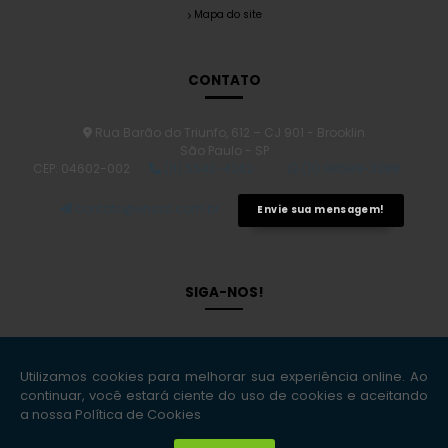
Mapa do site
CONTATO
Rua Barão do Triunfo, 612 – CJ 901 - Brooklin
São Paulo - SP
CEP: 04602-002
(11) 5542-4242
(11) 98589-3388
contato@ehsss.com.br
Envie sua mensagem!
SIGA-NOS!
Copyright © EHS Soluções Inteligentes. (Lei 9610 de 19/02/1998)