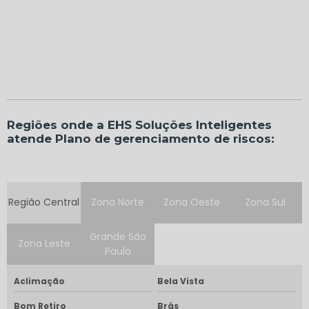
Regiões onde a EHS Soluções Inteligentes
atende Plano de gerenciamento de riscos:
Região Central
Zona Norte
Zona Oeste
Zona Sul
Grande São
Zona Leste
Paulo
Aclimação
Bela Vista
Bom Retiro
Brás